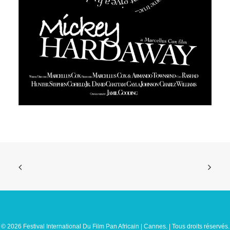
© 2026 Festival International Du Film Pan Africain | Cannes. | Tous droits réservés.