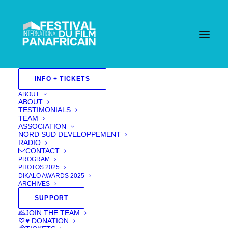
INFO + TICKETS
ABOUT
ABOUT
TESTIMONIALS
TEAM
ASSOCIATION
NORD SUD DEVELOPPEMENT
RADIO
CONTACT
PROGRAM
PHOTOS 2025
DIKALO AWARDS 2025
ARCHIVES
SUPPORT
JOIN THE TEAM
♥ DONATION