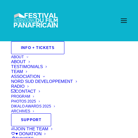
INFO + TICKETS
ABOUT
ABOUT
TESTIMONIALS
TEAM
ASSOCIATION
NORD SUD DEVELOPPEMENT
RADIO
CONTACT
PROGRAM
PHOTOS 2025
DIKALO AWARDS 2025
ARCHIVES
SUPPORT
JOIN THE TEAM
♥ DONATION