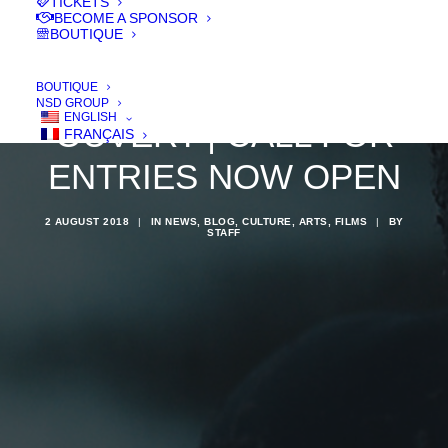
TICKETS
BECOME A SPONSOR
BOUTIQUE
L' APPEL À FILMS EST
BOUTIQUE
NSD GROUP
ENGLISH
OUVERT | CALL FOR
FRANÇAIS
ENTRIES NOW OPEN
2 AUGUST 2018
|
IN
NEWS
,
BLOG
,
CULTURE
,
ARTS
,
FILMS
|
BY
STAFF