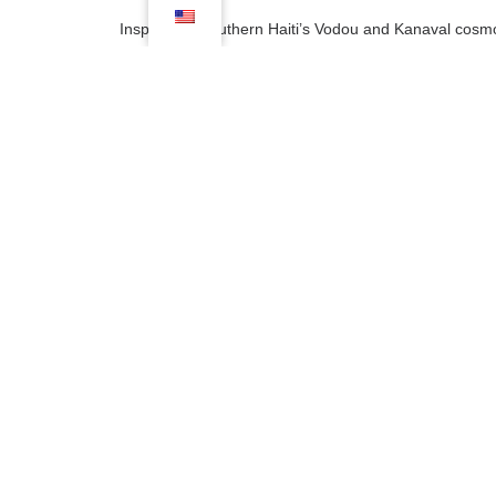
Inspired by southern Haiti’s Vodou and Kanaval cosmol
Hegel La (Hegel’s Angel) is a cinematic fable challen
The film follows an inquisitive boy named Widley who
myths, unfolds away from the turmoil of an upcoming 
evanescent countryside, running errands for his father a
eyes become a mirror for the exotic new spell sweepi