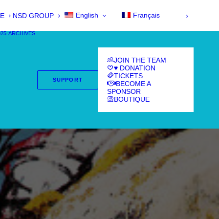
English
Français
E
NSD GROUP
025
ARCHIVES
JOIN THE TEAM
♥ DONATION
TICKETS
SUPPORT
BECOME A
SPONSOR
BOUTIQUE