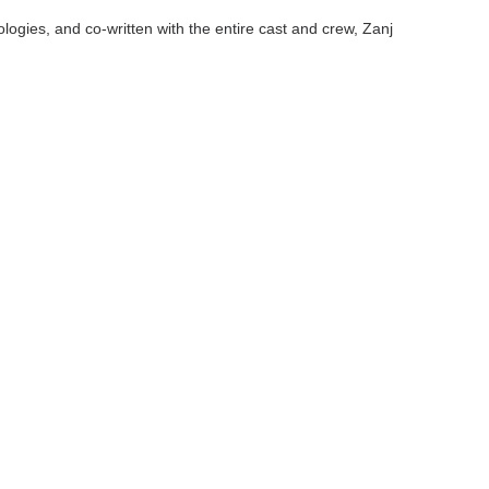
ogies, and co-written with the entire cast and crew, Zanj
ging the boundaries between fiction, ethnography and reverie.
se life, suspended between mundane activities and foreign
presidential election. As the boy wanders through an
nd paying furtive visits to a local film editor, his searching
ng his people from one empire to another.