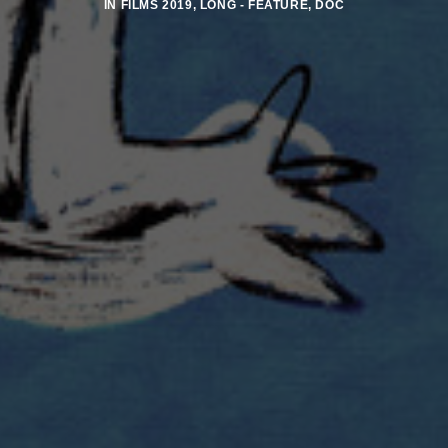
IN
FILMS 2019
,
LONG - FEATURE
,
DOC