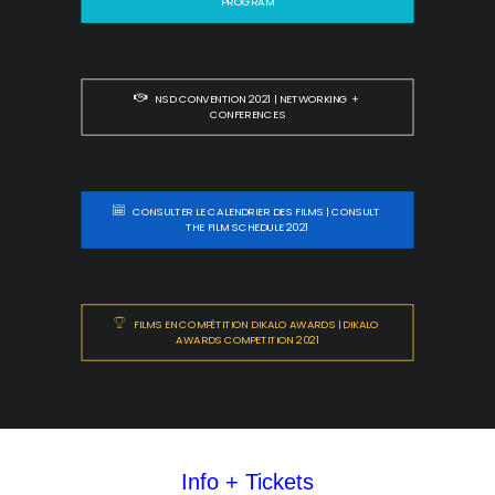
PROGRAM
NSD CONVENTION 2021 | NETWORKING + 
CONFERENCES
CONSULTER LE CALENDRIER DES FILMS | CONSULT 
THE FILM SCHEDULE 2021
FILMS EN COMPÉTITION DIKALO AWARDS | DIKALO 
AWARDS COMPETITION 2021
Info + Tickets