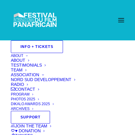
INFO + TICKETS
ABOUT
ABOUT
TESTIMONIALS
TEAM
ASSOCIATION
NORD SUD DEVELOPPEMENT
RADIO
CONTACT
PROGRAM
PHOTOS 2025
DIKALO AWARDS 2025
ARCHIVES
SUPPORT
JOIN THE TEAM
♥ DONATION