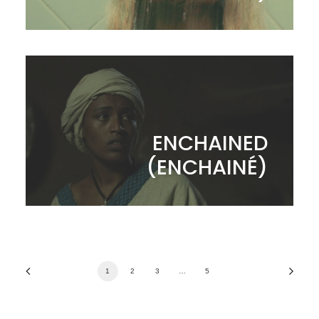
ENCHAINED
(ENCHAINÉ)
1
2
3
…
5