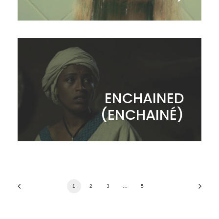
ENCHAINED
(ENCHAINÉ)
1
2
3
…
5