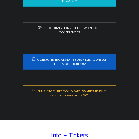
PROGRAM
NSD CONVENTION 2021 | NETWORKING + 
CONFERENCES
CONSULTER LE CALENDRIER DES FILMS | CONSULT 
THE FILM SCHEDULE 2021
FILMS EN COMPÉTITION DIKALO AWARDS | DIKALO 
AWARDS COMPETITION 2021
Info + Tickets