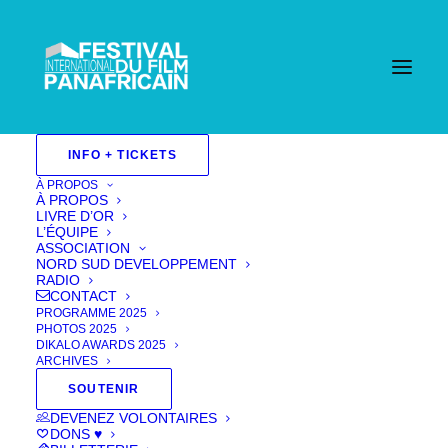
INFO + TICKETS
À PROPOS
À PROPOS
LIVRE D’OR
L’ÉQUIPE
ASSOCIATION
NORD SUD DEVELOPPEMENT
RADIO
CONTACT
PROGRAMME 2025
PHOTOS 2025
DIKALO AWARDS 2025
ARCHIVES
SOUTENIR
DEVENEZ VOLONTAIRES
DONS ♥