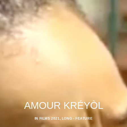
AMOUR KRÉYÒL
IN
FILMS 2021
,
LONG - FEATURE