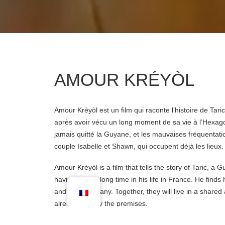
AMOUR KRÉYÒL
Amour Kréyòl est un film qui raconte l’histoire de Tar
après avoir vécu un long moment de sa vie à l’Hexagone
jamais quitté la Guyane, et les mauvaises fréquentatio
couple Isabelle et Shawn, qui occupent déjà les lieux.
Amour Kréyòl is a film that tells the story of Taric, a 
having lived a long time in his life in France. He find
and bad company. Together, they will live in a shared 
already occupy the premises.