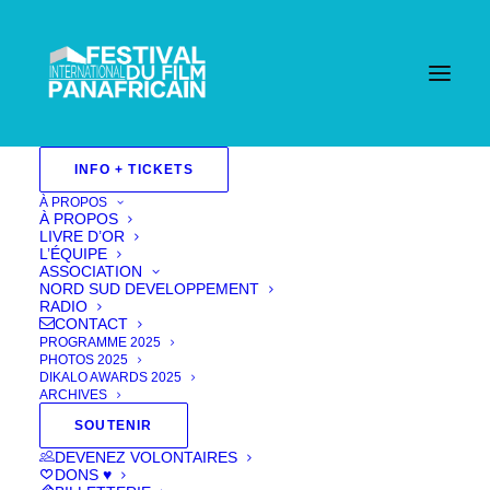
Accueil
INFO + TICKETS
Events - Festival International Du Film Pan Africain
| Cannes
CONFERENCE Père absent : quête d’identité
À PROPOS
de la femme noire
À PROPOS
LIVRE D’OR
L’ÉQUIPE
ASSOCIATION
NORD SUD DEVELOPPEMENT
RADIO
CONTACT
PROGRAMME 2025
PHOTOS 2025
DIKALO AWARDS 2025
ARCHIVES
SOUTENIR
DEVENEZ VOLONTAIRES
DONS ♥