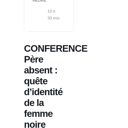
HEURE
10 h
30 min
CONFERENCE
Père
absent :
quête
d’identité
de la
femme
noire