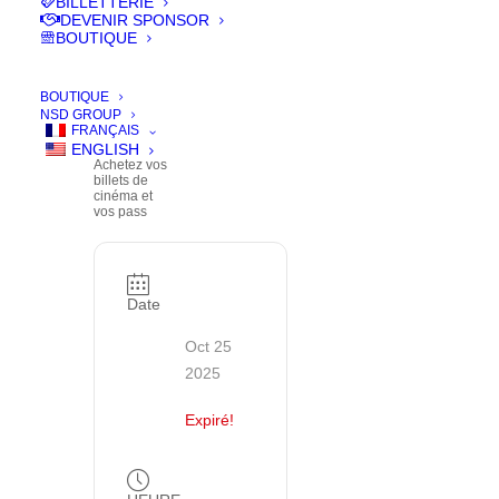
BILLETTERIE
BILLETTERIE
DEVENIR SPONSOR
BOUTIQUE
| BUY
YOUR
TICKETS
BOUTIQUE
NSD GROUP
FRANÇAIS
ENGLISH
Achetez vos
billets de
cinéma et
vos pass
Date
Oct 25
2025
Expiré!