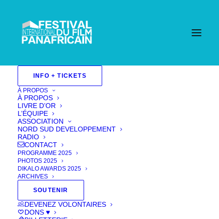
INFO + TICKETS
Documentaire
À PROPOS
À PROPOS
2024
LIVRE D’OR
L’ÉQUIPE
ASSOCIATION
Aucun événement trouvé !
NORD SUD DEVELOPPEMENT
RADIO
CONTACT
PROGRAMME 2025
PHOTOS 2025
DIKALO AWARDS 2025
ARCHIVES
SOUTENIR
DEVENEZ VOLONTAIRES
DONS ♥