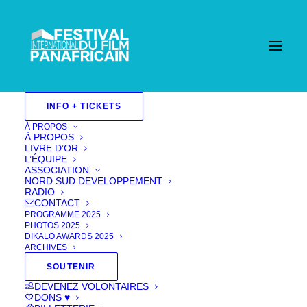
INFO + TICKETS
Long-métrage/
À PROPOS
À PROPOS
Feature
LIVRE D’OR
L’ÉQUIPE
ASSOCIATION
Aucun événement trouvé !
NORD SUD DEVELOPPEMENT
RADIO
CONTACT
PROGRAMME 2025
PHOTOS 2025
DIKALO AWARDS 2025
ARCHIVES
SOUTENIR
DEVENEZ VOLONTAIRES
DONS ♥