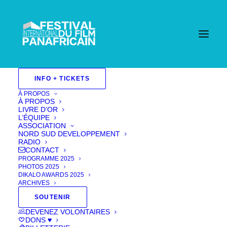
INFO + TICKETS
À PROPOS
À PROPOS
LIVRE D’OR
L’ÉQUIPE
ASSOCIATION
NORD SUD DEVELOPPEMENT
RADIO
CONTACT
PROGRAMME 2025
PHOTOS 2025
DIKALO AWARDS 2025
ARCHIVES
SOUTENIR
Aké
DEVENEZ VOLONTAIRES
DONS ♥