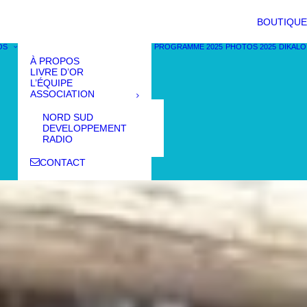
BOUTIQUE
OS
PROGRAMME 2025
PHOTOS 2025
DIKALO
À PROPOS
LIVRE D’OR
L’ÉQUIPE
ASSOCIATION
NORD SUD
DEVELOPPEMENT
RADIO
CONTACT