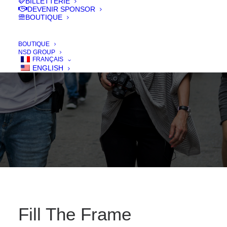
BILLETTERIE
DEVENIR SPONSOR
BOUTIQUE
IN
FILMS 2020
,
LONG - FEATURE
,
DOC
BOUTIQUE
NSD GROUP
FRANÇAIS
ENGLISH
Fill The Frame