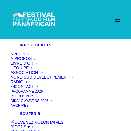
INFO + TICKETS
À PROPOS
À PROPOS
LIVRE D’OR
L’ÉQUIPE
ASSOCIATION
NORD SUD DEVELOPPEMENT
RADIO
CONTACT
PROGRAMME 2025
PHOTOS 2025
DIKALO AWARDS 2025
ARCHIVES
SOUTENIR
DEVENEZ VOLONTAIRES
Fill The Frame
DONS ♥