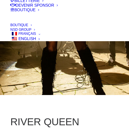
BILLETTERIE
IN
FILMS 2021
,
SÉLECTION OFFICIELLE - COMPÉTITION
,
COURT -
DEVENIR SPONSOR
SHORT
BOUTIQUE
BOUTIQUE
NSD GROUP
FRANÇAIS
ENGLISH
RIVER QUEEN