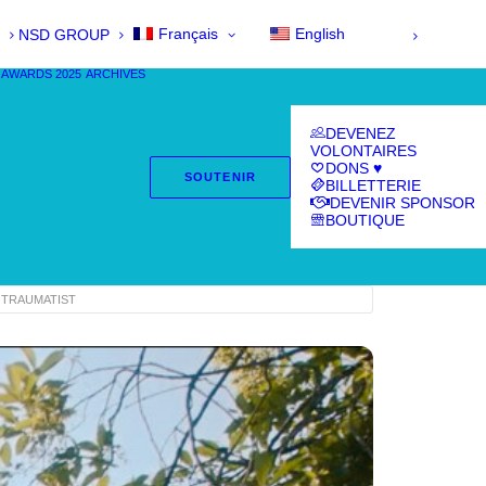
Français
English
NSD GROUP
 AWARDS 2025
ARCHIVES
DEVENEZ
VOLONTAIRES
DONS ♥
SOUTENIR
BILLETTERIE
DEVENIR SPONSOR
BOUTIQUE
 TRAUMATIST